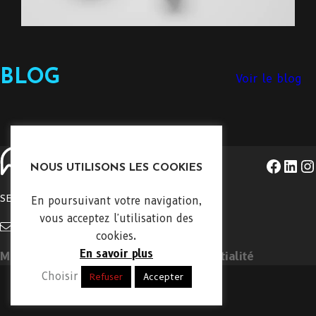
BLOG
Voir le blog
Facebook
LinkedIn
Instagram
NOUS UTILISONS LES COOKIES
SERVICES
PORTFOLIO
A PROPOS
CONTACT
En poursuivant votre navigation,
vous acceptez l'utilisation des
contact@rio3d.fr
06 28 07 12 48
cookies.
En savoir plus
Mentions légales
Politique de confidentialité
Choisir
Refuser
Accepter